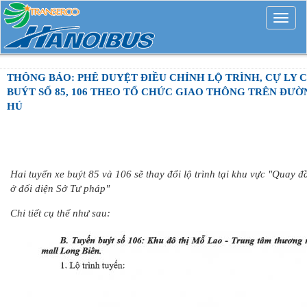
Mở
rộng
THÔNG BÁO: PHÊ DUYỆT ĐIỀU CHỈNH LỘ TRÌNH, CỰ LY 
BUÝT SỐ 85, 106 THEO TỔ CHỨC GIAO THÔNG TRÊN ĐƯỜ
HÚ
Hai tuyến xe buýt 85 và 106 sẽ thay đổi lộ trình tại khu vực "Quay đ
ở đối diện Sở Tư pháp"
Chi tiết cụ thể như sau: