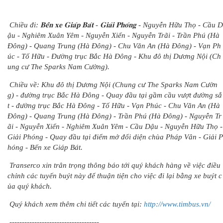
Chiều đi: 𝐁𝐞̂́𝐧 𝐱𝐞 𝐆𝐢𝐚́𝐩 𝐁𝐚́𝐭 - 𝐆𝐢𝐚̉𝐢 𝐏𝐡𝐨́𝐧𝐠 - Nguyễn Hữu Thọ - Cầu D
ậu - Nghiêm Xuân Yêm - Nguyễn Xiển - Nguyễn Trãi - Trần Phú (Hà
Đông) - Quang Trung (Hà Đông) - Chu Văn An (Hà Đông) - Vạn Ph
úc - Tố Hữu - Đường trục Bắc Hà Đông - Khu đô thị Dương Nội (Ch
ung cư The Sparks Nam Cường).
Chiều về: Khu đô thị Dương Nội (Chung cư The Sparks Nam Cườn
g) - đường trục Bắc Hà Đông - Quay đầu tại gầm cầu vượt đường sắ
t - đường trục Bắc Hà Đông - Tố Hữu - Vạn Phúc - Chu Văn An (Hà
Đông) - Quang Trung (Hà Đông) - Trần Phú (Hà Đông) - Nguyễn Tr
ãi - Nguyễn Xiển - Nghiêm Xuân Yêm - Cầu Dậu - Nguyễn Hữu Thọ -
Giải Phóng - Quay đầu tại điểm mở đối diện chùa Pháp Vân - Giải P
hóng - Bến xe Giáp Bát.
Transerco xin trân trọng thông báo tới quý khách hàng về việc điều
chỉnh các tuyến buýt này để thuận tiện cho việc đi lại bằng xe buýt c
ủa quý khách.
Quý khách xem thêm chi tiết các tuyến tại:
http://www.timbus.vn/
------------------------------------