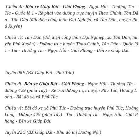
Chiều đi: 𝐁𝐞̂́𝐧 𝐱𝐞 𝐆𝐢𝐚́𝐩 𝐁𝐚́𝐭 - 𝐆𝐢𝐚̉𝐢 𝐏𝐡𝐨́𝐧𝐠 - Ngọc Hồi - Thường Tín -
Tía - Quốc lộ 1 - Rẽ phải vào đường trục huyện Thao Chính, Tân Dâ
n - Tân Dân (đối diện cổng thôn Đại Nghiệp, xã Tân Dân, huyện Ph
ú Xuyên)
Chiều về: Tân Dân (đối diện cổng thôn Đại Nghiệp, xã Tân Dân, hu
yện Phú Xuyên) - Đường trục huyện Thao Chính, Tân Dân - Quốc lộ
1 - Tía - Thường Tín - Ngọc Hồi - Giải Phóng - Bến xe Giáp Bát.
Tuyến 06E (BX Giáp Bát - Phú Túc)
Chiều đi: 𝐁𝐞̂́𝐧 𝐱𝐞 𝐆𝐢𝐚́𝐩 𝐁𝐚́𝐭 - 𝐆𝐢𝐚̉𝐢 𝐏𝐡𝐨́𝐧𝐠 - Ngọc Hồi - Thường Tín -
đường 429 (phía Tây) - Rẽ trái đường trục huyện Phú Túc, Hoàng L
ong - Bãi đỗ xe xã Phú Túc
Chiều về: Bãi đỗ xe xã Phú Túc - Đường trục huyện Phú Túc, Hoàng
Long - Đường 429 (phía Tây) - Tía - Thường Tín - Ngọc Hồi - Giải P
hóng - Bến xe Giáp Bát.
Tuyến 22C (BX Giáp Bát - Khu đô thị Dương Nội)