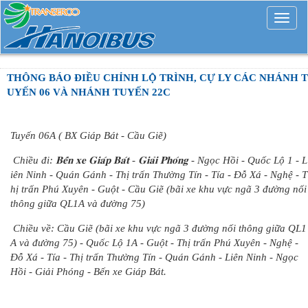
Mở
rộng
THÔNG BÁO ĐIỀU CHỈNH LỘ TRÌNH, CỰ LY CÁC NHÁNH T
UYẾN 06 VÀ NHÁNH TUYẾN 22C
Tuyến 06A ( BX Giáp Bát - Cầu Giẽ)
Chiều đi: 𝐁𝐞̂́𝐧 𝐱𝐞 𝐆𝐢𝐚́𝐩 𝐁𝐚́𝐭 - 𝐆𝐢𝐚̉𝐢 𝐏𝐡𝐨́𝐧𝐠 - Ngọc Hồi - Quốc Lộ 1 - L
iên Ninh - Quán Gánh - Thị trấn Thường Tín - Tía - Đỗ Xá - Nghệ - T
hị trấn Phú Xuyên - Guột - Cầu Giẽ (bãi xe khu vực ngã 3 đường nối
thông giữa QL1A và đường 75)
Chiều về: Cầu Giẽ (bãi xe khu vực ngã 3 đường nối thông giữa QL1
A và đường 75) - Quốc Lộ 1A - Guột - Thị trấn Phú Xuyên - Nghệ -
Đỗ Xá - Tía - Thị trấn Thường Tín - Quán Gánh - Liên Ninh - Ngọc
Hồi - Giải Phóng - Bến xe Giáp Bát.