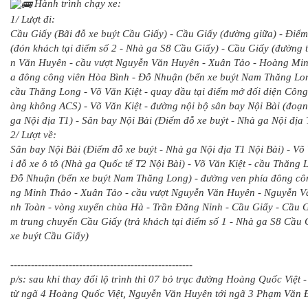
Hành trình chạy xe:
1/ Lượt đi:
Cầu Giấy (Bãi đỗ xe buýt Cầu Giấy) - Cầu Giấy (đường giữa) - Điể
(đón khách tại điểm số 2 - Nhà ga S8 Cầu Giấy) - Cầu Giấy (đường 
n Văn Huyên - cầu vượt Nguyễn Văn Huyên - Xuân Tảo - Hoàng Min
a đông công viên Hòa Bình - Đỗ Nhuận (bến xe buýt Nam Thăng Lo
cầu Thăng Long - Võ Văn Kiệt - quay đầu tại điểm mở đối diện Côn
àng không ACS) - Võ Văn Kiệt - đường nội bộ sân bay Nội Bài (đoạn
ga Nội địa T1) - Sân bay Nội Bài (Điểm đỗ xe buýt - Nhà ga Nội địa 
2/ Lượt về:
Sân bay Nội Bài (Điểm đỗ xe buýt - Nhà ga Nội địa T1 Nội Bài) - Võ
i đỗ xe ô tô (Nhà ga Quốc tế T2 Nội Bài) - Võ Văn Kiệt - cầu Thăn
Đỗ Nhuận (bến xe buýt Nam Thăng Long) - đường ven phía đông cô
ng Minh Thảo - Xuân Tảo - cầu vượt Nguyễn Văn Huyên - Nguyễn 
nh Toàn - vòng xuyến chùa Hà - Trần Đăng Ninh - Cầu Giấy - Cầu G
m trung chuyển Cầu Giấy (trả khách tại điểm số 1 - Nhà ga S8 Cầu 
xe buýt Cầu Giấy)
-----------------------------------------------------
p/s: sau khi thay đổi lộ trình thì 07 bỏ trục đường Hoàng Quốc Việ
từ ngã 4 Hoàng Quốc Việt, Nguyễn Văn Huyên tới ngã 3 Phạm Văn