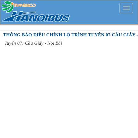
Mở
rộng
THÔNG BÁO ĐIỀU CHỈNH LỘ TRÌNH TUYẾN 07 CẦU GIẤY -
Tuyến 07: Cầu Giấy - Nội Bài