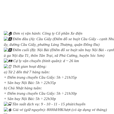
Đơn vị vận hành: Công ty Cổ phần Xe điện
Điểm đầu (A): Cầu Giấy (Điểm đỗ xe buýt Cầu Giấy - cạnh Nhà
ấy, đường Cầu Giấy, phường Láng Thượng, quận Đống Đa)
Điểm cuối (B): Nội Bài (Điểm đỗ xe buýt sân bay Nội Bài - cạnh
à ga Nội địa T1, thôn Tân Trại, xã Phú Cường, huyện Sóc Sơn)
Cự ly vận chuyển (bình quân): d ~ 26 km
Thời gian hoạt động:
a) Từ 2 đến thứ 7 hàng tuần:
+ Điểm trung chuyển Cầu Giấy: 5h ÷ 21h35p
+ Sân bay Nội Bài: 5h ÷ 22h35p
b) Chủ Nhật hàng tuần:
+ Điểm trung chuyển Cầu Giấy: 5h ÷ 21h30p
+ Sân bay Nội Bài: 5h ÷ 22h30p
Tần suất dịch vụ: 9 - 10 - 11 - 15 phút/chuyến
Giá vé (giữ nguyên): 8000đ/HK/lượt (có áp dụng vé tháng)