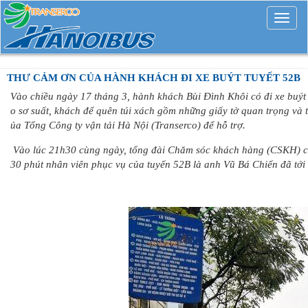
Mở
rộng
THƯ CẢM ƠN CỦA HÀNH KHÁCH ĐI XE BUÝT TUYẾT 52B
Vào chiều ngày 17 tháng 3, hành khách Bùi Đình Khôi có đi xe buý
o sơ suất, khách để quên túi xách gồm những giấy tờ quan trọng và
ủa Tổng Công ty vận tải Hà Nội (Transerco) để hỗ trợ.
Vào lúc 21h30 cùng ngày, tổng đài Chăm sóc khách hàng (CSKH) của
30 phút nhân viên phục vụ của tuyến 52B là anh Vũ Bá Chiến đã tới t