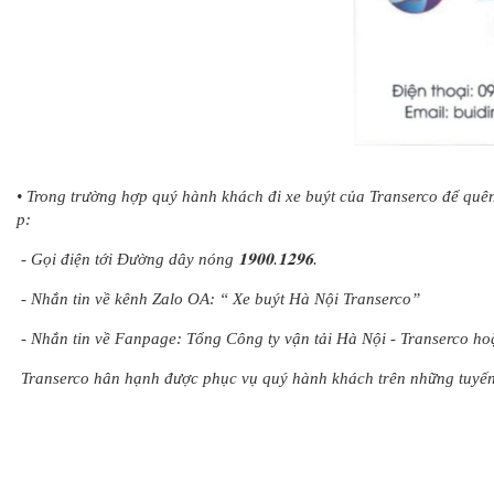
• Trong trường hợp quý hành khách đi xe buýt của Transerco để quên 
p:
- Gọi điện tới Đường dây nóng 𝟏𝟗𝟎𝟎.𝟏𝟐𝟗𝟔.
- Nhắn tin về kênh Zalo OA: “ Xe buýt Hà Nội Transerco”
- Nhắn tin về Fanpage: Tổng Công ty vận tải Hà Nội - Transerco ho
Transerco hân hạnh được phục vụ quý hành khách trên những tuyến