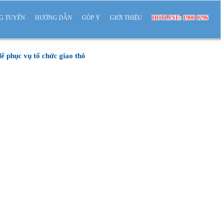
G TUYẾN
HƯỚNG DẪN
GÓP Ý
GIỚI THIỆU
HOTLINE: 1900 1296
 phục vụ tổ chức giao thô