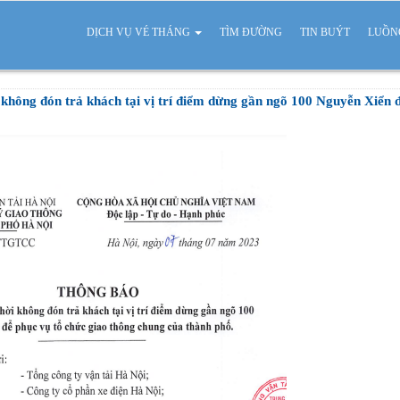
DỊCH VỤ VÉ THÁNG
TÌM ĐƯỜNG
TIN BUÝT
LUỒN
ng đón trả khách tại vị trí điểm dừng gần ngõ 100 Nguyễn Xiển để