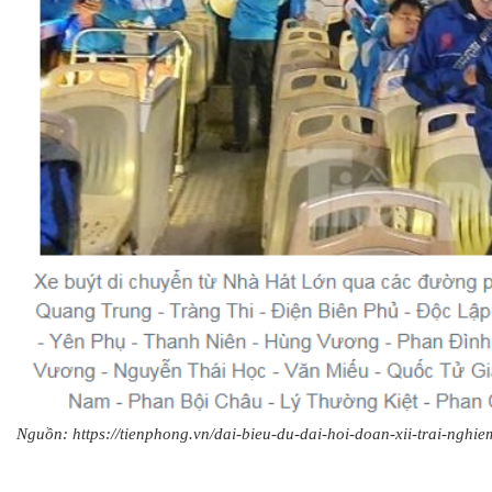
Nguồn: https://tienphong.vn/dai-bieu-du-dai-hoi-doan-xii-trai-nghi