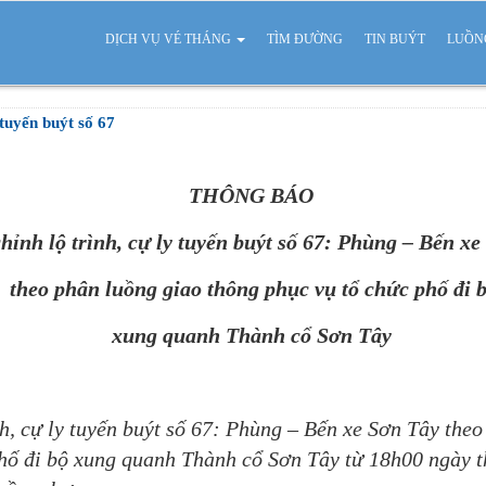
DỊCH VỤ VÉ THÁNG
TÌM ĐƯỜNG
TIN BUÝT
LUỒN
 tuyến buýt số 67
THÔNG BÁO
hỉnh lộ trình, cự ly tuyến buýt số 67: Phùng – Bến x
theo phân luồng giao thông phục vụ tổ chức phố đi 
xung quanh Thành cổ Sơn Tây
, cự ly tuyến buýt số 67: Phùng – Bến xe Sơn Tây theo
phố đi bộ xung quanh Thành cổ Sơn Tây từ 18h00 ngày 