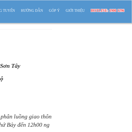
G TUYẾN
HƯỚNG DẪN
GÓP Ý
GIỚI THIỆU
HOTLINE: 1900 1296
e Sơn Tây
bộ
 phân luồng giao thôn
thứ Bảy đến 12h00 ng