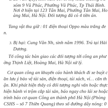
xóm 9 Vũ Phúc, Phường Vũ Phúc, Tp Thái Bình.
Nơi ở hiện tại 123 Tân Mai, Phường Tân Mai, Ho
àng Mai, Hà Nội. Đối tượng đã có 4 tiền án.
Tang vật thu giữ : 01 điện thoại Oppo màu trắng đe
n.
Bị hại: Cung Văn Nh, sinh năm 1996. Trú tại Hải
Dương.
Tổ công tác bàn giao các đối tượng tới công an phư
ờng Thịnh Liệt, Hoàng Mai, Hà Nội xử lý.
Cơ quan công an khuyến cáo hành khách đi xe buýt c
ần lưu ý bảo vệ tài sản, điện thoại, túi xách, ví… cẩn th
ận. Khi phát hiện thấy có đối tượng nghi vấn hoặc thực
hiện hành vi trộm cắp tài sản, báo ngay cho lái xe hoặc
trình báo cơ quan Công an thành phố Hà Nội (Phòng
CSHS – số 7 Thiền Quang) theo số đường dây nóng: 0