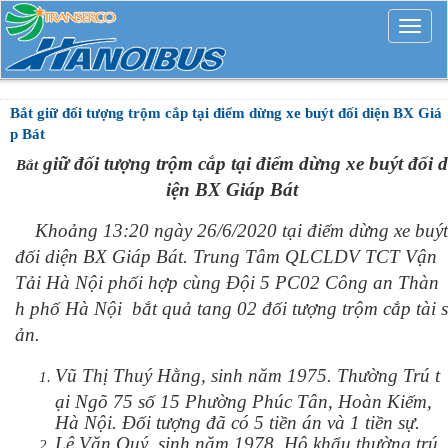
Mở
rộng
Bắt giữ đối tượng trộm cắp tại điểm dừng xe buýt đối diện BX Giá
p Bát
giữ đối tượng trộm cắp tại điểm dừng xe buýt đối d
Bắt
iện BX Giáp Bát
Khoảng 13:20 ngày 26/6/2020 tại điểm dừng xe buýt
đối diện BX Giáp Bát. Trung Tâm QLCLDV TCT Vận
Tải Hà Nội phối hợp cùng Đội 5 PC02 Công an Thàn
h phố Hà Nội
bắt quả tang 02 đối tượng trộm cắp tài s
ản.
Vũ Thị Thuý Hằng, sinh năm 1975. Thường Trú t
ại Ngõ 75 số 15 Phường Phúc Tân, Hoàn Kiếm,
Hà Nội. Đối tượng đã có 5 tiền án và 1 tiền sự.
Lê Văn Quý, sinh năm 1978. Hộ khẩu thường trú