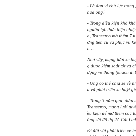
- Là đơn vị chủ lực trong
hưa ông?
- Trong điều kiện khó khă
nguồn lực thực hiện nhiệ
a, Transerco mở thêm 7 t
ơng tiện cũ và phục vụ kế
h…
Nhờ vậy, mạng lưới xe bu
g được kiểm soát tốt và c
ượng vé tháng (khách đi 
- Ông có thể chia sẻ về 
ụ và phát triển xe buýt 
- Trong 3 năm qua, dưới s
Transerco, mạng lưới tuyế
ều kiện để mở thêm các tu
ờng sắt đô thị 2A Cát Li
Đi đôi với phát triển xe 