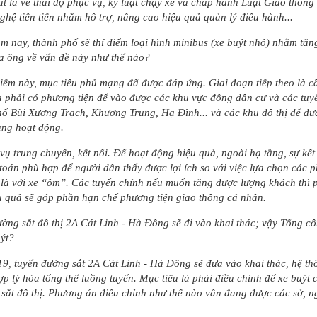
t là về thái độ phục vụ, kỷ luật chạy xe và chấp hành Luật Giao thông 
hệ tiên tiến nhằm hỗ trợ, nâng cao hiệu quả quản lý điều hành...
m nay, thành phố sẽ thí điểm loại hình minibus (xe buýt nhỏ) nhằm tăng
a ông về vấn đề này như thế nào?
điểm này, mục tiêu phủ mạng đã được đáp ứng. Giai đoạn tiếp theo là c
ta phải có phương tiện để vào được các khu vực đông dân cư và các tu
hố Bùi Xương Trạch, Khương Trung, Hạ Đình... và các khu đô thị để đưa
đang hoạt động.
ụ trung chuyển, kết nối. Để hoạt động hiệu quả, ngoài hạ tầng, sự kết
toán phù hợp để người dân thấy được lợi ích so với việc lựa chọn các 
t là với xe “ôm”. Các tuyến chính nếu muốn tăng được lượng khách thì
u quả sẽ góp phần hạn chế phương tiện giao thông cá nhân.
ường sắt đô thị 2A Cát Linh - Hà Đông sẽ đi vào khai thác; vậy Tổng c
uýt?
019, tuyến đường sắt 2A Cát Linh - Hà Đông sẽ đưa vào khai thác, hệ t
ợp lý hóa tổng thể luồng tuyến. Mục tiêu là phải điều chỉnh để xe buý
sắt đô thị. Phương án điều chỉnh như thế nào vẫn đang được các sở, n