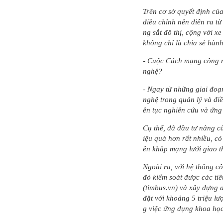
Trên cơ sở quyết định của
điều chỉnh nên diễn ra t
ng sắt đô thị, cộng với x
không chỉ là chia sẻ hành
- Cuộc Cách mạng công n
nghệ?
- Ngay từ những giai đoạ
nghệ trong quản lý và đi
ên tục nghiên cứu và ứn
Cụ thể, đã đầu tư nâng c
iệu quả hơn rất nhiều, c
ên khắp mạng lưới giao t
Ngoài ra, với hệ thống cô
đó kiểm soát được các ti
(timbus.vn) và xây dựng 
đặt với khoảng 5 triệu l
g việc ứng dụng khoa họ