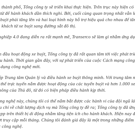
 thành phố, Tổng công ty sẽ triển khai thực hiện. Trên trục này hiện có 
ừ từ để hành khách dần thích nghi. Bởi, cuối cùng quan trọng nhất vẫn 
e buýt phải tăng lên và hai loại hình này hỗ trợ hiệu quả cho nhau để 
 khách từ xe buýt sang đường sắt đô thị.
ghiệp 4.0 đang diễn ra rất mạnh mẽ, Transerco sẽ làm gì nhằm ứng d
n đầu hoạt động xe buýt, Tổng công ty đã rất quan tâm tới việc phát t
ều hành. Thời gian gần đây, với sự phát triển của cuộc Cách mạng công 
g dụng công nghệ mới.
ấp Trung tâm Quản lý và điều hành xe buýt thông minh. Với trung tâm n
ó thể trực tuyến nắm được hoạt động của các tuyến buýt và hơn 1.000 xe
hông của Thủ đô, từ đó có biện pháp điều hành kịp thời.
ng nghệ này, chúng tôi có thể nắm bắt được các hành vi của đội ngũ lá
êu chí về chất lượng dịch vụ mà Tổng công ty đề ra; Tổng công ty đã 
app trên thiết bị di động nhằm tăng tiện ích cho hành khách. Hiện nay
ượt truy cập mỗi tháng. Chúng tôi đánh giá đây là một trong những điểm
c công nghệ.