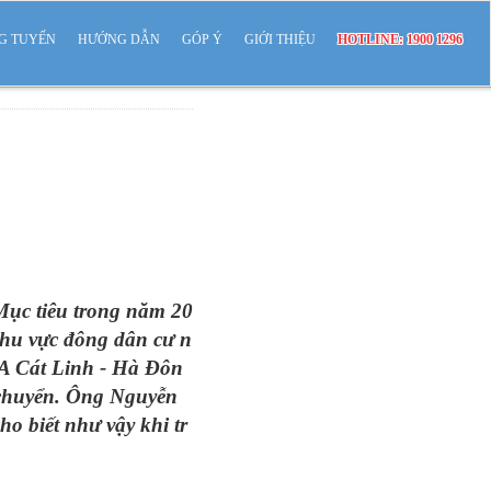
G TUYẾN
HƯỚNG DẪN
GÓP Ý
GIỚI THIỆU
HOTLINE: 1900 1296
 Mục tiêu trong năm 20
 khu vực đông dân cư n
2A Cát Linh - Hà Đôn
i chuyển. Ông Nguyễn
o biết như vậy khi tr