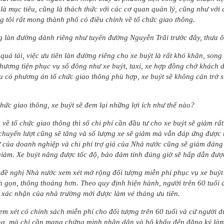
là mục tiêu, cũng là thách thức với các cơ quan quản lý, cũng như với
g tôi rất mong thành phố có điều chỉnh về tổ chức giao thông.
ng làn đường dành riêng như tuyến đường Nguyễn Trãi trước đây, thưa 
 quá tải, việc ưu tiên làn đường riêng cho xe buýt là rất khó khăn, son
phương tiện phục vụ số đông như xe buýt, taxi, xe hợp đồng chở khách d
 có phương án tổ chức giao thông phù hợp, xe buýt sẽ không cản trở 
chức giao thông, xe buýt sẽ đem lại những lợi ích như thế nào?
n về tổ chức giao thông thì số chi phí cần đầu tư cho xe buýt sẽ giảm r
ố chuyến lượt cũng sẽ tăng và số lượng xe sẽ giảm mà vẫn đáp ứng được 
ư của doanh nghiệp và chi phí trợ giá của Nhà nước cũng sẽ giảm đáng k
iảm. Xe buýt nâng được tốc độ, bảo đảm tính đúng giờ sẽ hấp dẫn đượ
 đề nghị Nhà nước xem xét mở rộng đối tượng miễn phí phục vụ xe buýt 
 gọn, thông thoáng hơn. Theo quy định hiện hành, người trên 60 tuổi 
có xác nhận của nhà trường mới được làm vé tháng ưu tiên.
em xét có chính sách miễn phí cho đối tượng trên 60 tuổi và cứ người dư
ng, mà chỉ cần mang chứng minh nhân dân và hộ khẩu đến đăng ký làm 