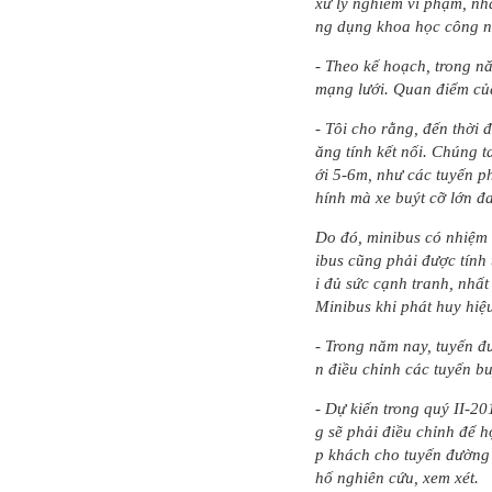
xử lý nghiêm vi phạm, nhấ
ng dụng khoa học công ng
- Theo kế hoạch, trong nă
mạng lưới. Quan điểm củ
- Tôi cho rằng, đến thời 
ăng tính kết nối. Chúng 
ới 5-6m, như các tuyến p
hính mà xe buýt cỡ lớn 
Do đó, minibus có nhiệm v
ibus cũng phải được tính 
i đủ sức cạnh tranh, nhấ
Minibus khi phát huy hiệ
- Trong năm nay, tuyến đ
n điều chỉnh các tuyến b
- Dự kiến trong quý II-2
g sẽ phải điều chỉnh để h
p khách cho tuyến đường 
hố nghiên cứu, xem xét.