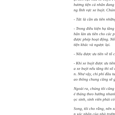
hương tiện cá nhân đang 
ng lĩnh vực xe buýt. Chún
- Tức là cần ưu tiên nhữ
- Trong điều kiện hạ tầng
hân làn ưu tiên cho các 
được phép hoạt động. Nếu
tiện khác và ngược lại.
- Nếu được ưu tiên về tổ 
- Khi xe buýt được ưu tiê
a xe buýt nếu tăng thì s
n. Như vậy, chi phí đầu t
ao thông chung cũng sẽ g
Ngoài ra, chúng tôi cũng
é tháng theo hướng nhanh
ọc sinh, sinh viên phải 
Song, tôi cho rằng, nên x
n xác nhận của nhà trườ