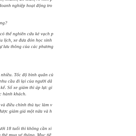
 doanh nghiệp hoạt động tro
ông?
g có thể nghiên cứu kẻ vạch p
u lịch, xe đưa đón học sinh
sự lưu thông của các phương
ất nhiều. Tốc độ bình quân củ
nhu cầu đi lại của người dâ
ể. Số xe giảm thì áp lực gi
c hành khách.
và điều chỉnh thủ tục làm v
được giảm giá một nửa và h
ới 18 tuổi thì không cần xi
thẻ mua vé tháng. Mục tiê