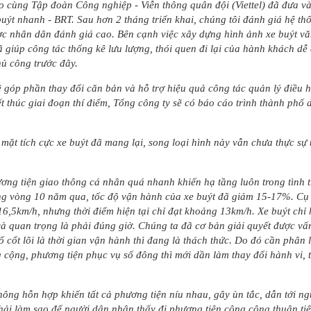
 cùng Tập đoàn Công nghiệp - Viễn thông quân đội (Viettel) đã đưa và
 buýt nhanh - BRT. Sau hơn 2 tháng triển khai, chúng tôi đánh giá hệ t
ợc nhân dân đánh giá cao. Bên cạnh việc xây dựng hình ảnh xe buýt văn
 giúp công tác thống kê lưu lượng, thói quen đi lại của hành khách dễ 
hủ công trước đây.
 góp phần thay đổi căn bản và hỗ trợ hiệu quả công tác quản lý điều h
kết thúc giai đoạn thí điểm, Tổng công ty sẽ có báo cáo trình thành phố
ặt tích cực xe buýt đã mang lại, song loại hình này vẫn chưa thực sự
ơng tiện giao thông cá nhân quá nhanh khiến hạ tầng luôn trong tình tr
ng vòng 10 năm qua, tốc độ vận hành của xe buýt đã giảm 15-17%. Cụ 
 16,5km/h, nhưng thời điểm hiện tại chỉ đạt khoảng 13km/h. Xe buýt ch
à quan trọng là phải đúng giờ. Chúng ta đã cơ bản giải quyết được vấn
 cốt lõi là thời gian vận hành thì đang là thách thức. Do đó cần phân 
 cộng, phương tiện phục vụ số đông thì mới dần làm thay đổi hành vi, 
thông hỗn hợp khiến tất cả phương tiện níu nhau, gây ùn tắc, dẫn tới 
Phải làm sao để người dân nhận thấy đi phương tiện công cộng thuận tiệ