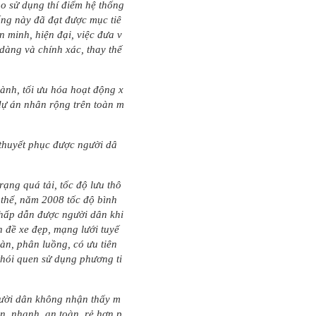
o sử dụng thí điểm hệ thống
hống này đã đạt được mục tiê
 minh, hiện đại, việc đưa v
dàng và chính xác, thay thế
ành, tối ưu hóa hoạt động x
 dự án nhân rộng trên toàn m
 thuyết phục được người dâ
ạng quá tải, tốc độ lưu thô
thể, năm 2008 tốc độ bình
ỉ hấp dẫn được người dân khi
 đề xe đẹp, mạng lưới tuyế
làn, phân luồng, có ưu tiên
thói quen sử dụng phương ti
người dân không nhận thấy m
n, nhanh, an toàn, rẻ hơn p