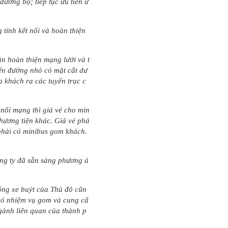
đường bộ; tiếp tục ưu tiên ứ
 tính kết nối và hoàn thiện
ần hoàn thiện mạng lưới và t
yến đường nhỏ có mặt cắt dư
 khách ra các tuyến trục c
 nối mạng thì giá vé cho min
phương tiện khác. Giá vé phả
 phải có minibus gom khách.
ông ty đã sẵn sàng phương á
hống xe buýt của Thủ đô cũn
t có nhiệm vụ gom và cung cấ
gành liên quan của thành p