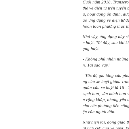
Cuối năm 2018, Transerco
thẻ vé điện tử trên tuyến
u, hoạt động ổn định, đư
ào ứng dụng vé điện tử đã
hoàn toàn phương thức t
Nhờ vậy, ứng dụng này sẽ
e buýt. Tới đây, sau khi 
ạng buýt.
- Không phủ nhận những m
n. Tại sao vậy?
- Tốc độ gia tăng của phư
ng của xe buýt giảm. Tro
quân của xe buýt là 16 -
sạch hơn, văn minh hơn v
n rộng khắp, nhưng yếu tố
cho các phương tiện công
ện của người dân.
Như hiện tại, dòng giao 
ặt tích cực của xe buýt. 