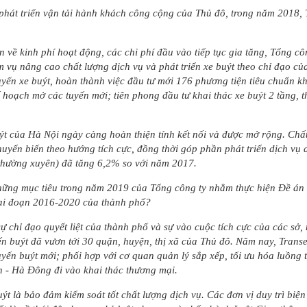
 phát triển vận tải hành khách công cộng của Thủ đô, trong năm 2018, 
n về kinh phí hoạt động, các chi phí đầu vào tiếp tục gia tăng, Tổng cô
m vụ nâng cao chất lượng dịch vụ và phát triển xe buýt theo chỉ đạo c
uyến xe buýt, hoàn thành việc đầu tư mới 176 phương tiện tiêu chuẩn k
 hoạch mở các tuyến mới; tiên phong đầu tư khai thác xe buýt 2 tầng, t
ýt của Hà Nội ngày càng hoàn thiện tính kết nối và được mở rộng. Chất
huyển biến theo hướng tích cực, đồng thời góp phần phát triển dịch vụ 
thường xuyên) đã tăng 6,2% so với năm 2017.
những mục tiêu trong năm 2019 của Tổng công ty nhằm thực hiện Đề án 
giai đoạn 2016-2020 của thành phố?
ự chỉ đạo quyết liệt của thành phố và sự vào cuộc tích cực của các sở
n buýt đã vươn tới 30 quận, huyện, thị xã của Thủ đô. Năm nay, Transer
yến buýt mới; phối hợp với cơ quan quản lý sắp xếp, tối ưu hóa luồng t
nh - Hà Đông đi vào khai thác thương mại.
buýt là bảo đảm kiểm soát tốt chất lượng dịch vụ. Các đơn vị duy trì bi