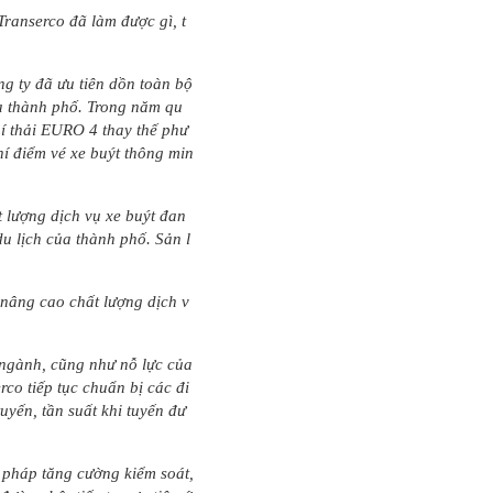
Transerco đã làm được gì, t
ng ty đã ưu tiên dồn toàn bộ
ủa thành phố. Trong năm qu
hí thải EURO 4 thay thế phư
hí điểm vé xe buýt thông min
 lượng dịch vụ xe buýt đan
du lịch của thành phố. Sản l
nâng cao chất lượng dịch v
, ngành, cũng như nỗ lực của
co tiếp tục chuẩn bị các đi
uyến, tần suất khi tuyến đư
ện pháp tăng cường kiểm soát,