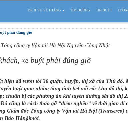
DỊCH VỤ VÉ THÁNG
TÌM ĐƯỜNG
TIN BUÝT
LUỒN
uýt phải đúng giờ
Tổng công ty Vận tải Hà Nội Nguyễn Công Nhật
khách, xe buýt phải đúng giờ
t hiện đã vươn tới 30 quận, huyện, thị xã của Thủ đô.
c tuyến buýt gom nhằm tăng tính kết nối các khu đô thị,
; chuẩn bị các phương án khi tuyến đường sắt đô thị 
.. Đó cũng là cách tháo gỡ “điểm nghẽn” về thời gian d
g Giám đốc Tổng công ty Vận tải Hà Nội (Transerco) ch
iên Báo Hànộimới.