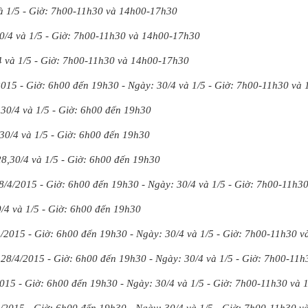
và 1/5 - Giờ: 7h00-11h30 và 14h00-17h30
30/4 và 1/5 - Giờ: 7h00-11h30 và 14h00-17h30
4 và 1/5 - Giờ: 7h00-11h30 và 14h00-17h30
2015 - Giờ: 6h00 đến 19h30 - Ngày: 30/4 và 1/5 - Giờ: 7h00-11h30 và
,30/4 và 1/5 - Giờ: 6h00 đến 19h30
30/4 và 1/5 - Giờ: 6h00 đến 19h30
8,30/4 và 1/5 - Giờ: 6h00 đến 19h30
28/4/2015 - Giờ: 6h00 đến 19h30 - Ngày: 30/4 và 1/5 - Giờ: 7h00-11h
/4 và 1/5 - Giờ: 6h00 đến 19h30
4/2015 - Giờ: 6h00 đến 19h30 - Ngày: 30/4 và 1/5 - Giờ: 7h00-11h30 
 28/4/2015 - Giờ: 6h00 đến 19h30 - Ngày: 30/4 và 1/5 - Giờ: 7h00-11
2015 - Giờ: 6h00 đến 19h30 - Ngày: 30/4 và 1/5 - Giờ: 7h00-11h30 và