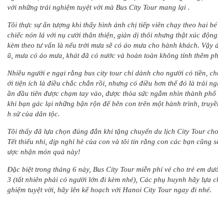
với những trải nghiệm tuyệt vời mà Bus City Tour mang lại .
Tôi thực sự ấn tượng khi thấy hình ảnh chị tiếp viên chạy theo hai bé
chiếc nón lá với nụ cười thân thiện, giản dị thôi nhưng thật xúc độ
kèm theo tư vấn là nếu trời mưa sẽ có áo mưa cho hành khách. Vậy 
ũ, mưa có áo mưa, khát đã có nước và hoàn toàn không tính thêm ph
Nhiều người e ngại rằng bus city tour chỉ dành cho người có tiền, ch
ới tiện ích là điều chắc chắn rồi, nhưng có điều hơn thế đó là trải ng
ần đầu tiên được chạm tay vào, được thỏa sức ngắm nhìn thành phố t
khi bạn gác lại những bận rộn để bên con trên một hành trình, truyền
h sử của dân tộc.
Tôi thấy đã lựa chọn đúng đắn khi tặng chuyến du lịch City Tour ch
Tết thiếu nhi, dịp nghỉ hè của con và tôi tin rằng con các bạn cũng 
ược nhận món quà này!
Đặc biệt trong tháng 6 này, Bus City Tour miễn phí vé cho trẻ em dư
3 (tất nhiên phải có người lớn đi kèm nhé), Các phụ huynh hãy lựa 
ghiệm tuyệt vời, hãy lên kế hoạch với Hanoi City Tour ngay đi nhé.