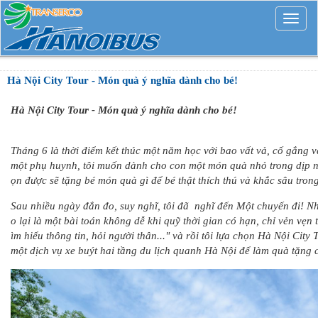
Mở
rộng
Hà Nội City Tour - Món quà ý nghĩa dành cho bé!
Hà Nội City Tour - Món quà ý nghĩa dành cho bé!
Tháng 6 là thời điểm kết thúc một năm học với bao vất vả, cố gắng v
một phụ huynh, tôi muốn dành cho con một món quà nhỏ trong dịp n
ọn được sẽ tặng bé món quà gì để bé thật thích thú và khắc sâu trong
Sau nhiều ngày đắn đo, suy nghĩ, tôi đã nghĩ đến Một chuyến đi! Nh
o lại là một bài toán không dễ khi quỹ thời gian có hạn, chỉ vẻn vẹn
ìm hiểu thông tin, hỏi người thân..." và rồi tôi lựa chọn Hà Nội City 
một dịch vụ xe buýt hai tầng du lịch quanh Hà Nội để làm quà tặng 