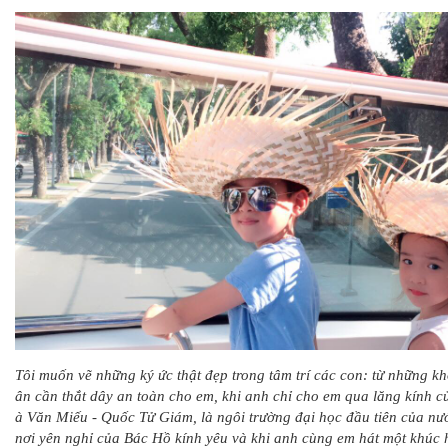
Tôi muốn vẽ những ký ức thật đẹp trong tâm trí các con: từ những k
ân cần thắt dây an toàn cho em, khi anh chỉ cho em qua lăng kính củ
à Văn Miếu - Quốc Tử Giám, là ngôi trường đại học đầu tiên của nướ
nơi yên nghỉ của Bác Hồ kính yêu và khi anh cùng em hát một khúc