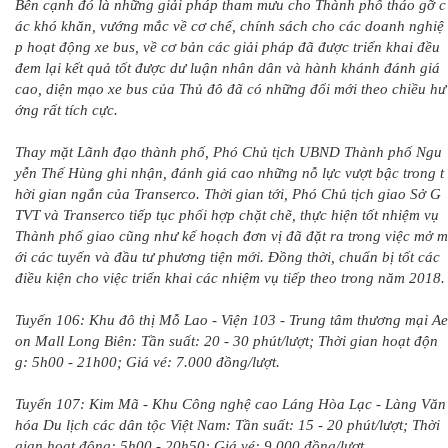
Bên cạnh đó là những giải pháp tham mưu cho Thành phố tháo gỡ c
ác khó khăn, vướng mắc về cơ chế, chính sách cho các doanh nghiệ
p hoạt động xe bus, về cơ bản các giải pháp đã được triển khai đều
đem lại kết quả tốt được dư luận nhân dân và hành khánh đánh giá
cao, diện mạo xe bus của Thủ đô đã có những đổi mới theo chiều hư
ớng rất tích cực.
Thay mặt Lãnh đạo thành phố, Phó Chủ tịch UBND Thành phố Ngu
yễn Thế Hùng ghi nhận, đánh giá cao những nỗ lực vượt bậc trong t
hời gian ngắn của Transerco. Thời gian tới, Phó Chủ tịch giao Sở G
TVT và Transerco tiếp tục phối hợp chặt chẽ, thực hiện tốt nhiệm vụ
Thành phố giao cũng như kế hoạch đơn vị đã đặt ra trong việc mở m
ới các tuyến và đầu tư phương tiện mới. Đồng thời, chuẩn bị tốt các
điều kiện cho việc triển khai các nhiệm vụ tiếp theo trong năm 2018.
Tuyến 106: Khu đô thị Mỗ Lao - Viện 103 - Trung tâm thương mại Ae
on Mall Long Biên: Tần suất: 20 - 30 phút/lượt; Thời gian hoạt độn
g: 5h00 - 21h00; Giá vé: 7.000 đồng/lượt.
Tuyến 107: Kim Mã - Khu Công nghệ cao Láng Hòa Lạc - Làng Văn
hóa Du lịch các dân tộc Việt Nam: Tần suất: 15 - 20 phút/lượt; Thời
gian hoạt động: 5h00 - 20h50; Giá vé: 9.000 đồng/lượt.