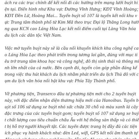
ách ra các trục chính để kết nối đi các hướng trên mạng lưới buýt hi
ện tại. Điển hình như Khu vực Đường Vĩnh Hưng; KĐT Vĩnh Hoàng;
KĐT Đền Lừ, Hoàng Mai... Tuyến buýt số 107 là tuyến kết nối khu v
ực Trung tâm thành phố từ Kim Mã theo trục Đại lộ Thăng Long hướ
ng qua KCN cao Láng Hòa Lạc kết nối điểm cuối tại Làng Văn hóa
du lịch các dân tộc Việt Nam.
Việc mở tuyến buýt này sẽ là cầu nối khuyến khích khu công nghệ ca
o Láng Hòa Lạc theo phát triển trong tương lai gần, đúng với mục ti
êu trở trung tâm khoa học và công nghệ, đô thị sinh thái và thông mi
nh lớn nhất của cả nước. Bên cạnh đó, tuyến còn góp phần đáng kể
trong việc thu hút khách du lịch nhằm phát triển du lịch Thủ đô với c
ụm du lịch văn hóa nổi bật khu vực Phía Tây Thành phố.
Về phương tiện, Transerco đầu tư phương tiện mới cho 2 tuyến buýt
này, với đặc điểm nhận diện thương hiệu mới của Hanoibus. Tuyến b
uýt số 106 sử dụng xe buýt nhỏ sức chứa 30 chỗ và màu xanh lá cây
đặc trưng của các tuyến buýt gom; tuyến buýt số 107 sử dụng xe buý
t chất lượng cao tiêu chuẩn châu Âu với hệ thống sàn thấp và có thiế
t bị hỗ trợ người khuyết tật. Các tuyến được trang bị đầy đủ các tiện
ích phục vụ hành khách như: đèn Led, wifi, GPS kết nối âm thanh tự