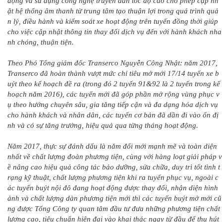
động và sử dụng công nghệ truyền dẫn tốc độ cao cho phép cập nh
ật hệ thống âm thanh từ trung tâm tạo thuận lợi trong quá trình quả
n lý, điều hành và kiểm soát xe hoạt động trên tuyến đồng thời giúp
cho việc cập nhật thông tin thay đổi dịch vụ đến với hành khách nha
nh chóng, thuận tiện.
Theo Phó Tổng giám đốc Transerco Nguyễn Công Nhật: năm 2017,
Transerco đã hoàn thành vượt mức chỉ tiêu mở mới 17/14 tuyến xe b
uýt theo kế hoạch đề ra (trong đó 2 tuyến 91&92 là 2 tuyến trong kế
hoạch năm 2016), các tuyến mới đã góp phần mở rộng vùng phục v
ụ theo hướng chuyên sâu, gia tăng tiếp cận và đa dạng hóa dịch vụ
cho hành khách và nhân dân, các tuyến cơ bản đã dần đi vào ổn đị
nh và có sự tăng trưởng, hiệu quả qua từng tháng hoạt động.
Năm 2017, thực sự đánh dấu là năm đổi mới mạnh mẽ và toàn diện
nhất về chất lượng đoàn phương tiện, cùng với hàng loạt giải pháp v
ề nâng cao hiệu quả công tác bảo dưỡng, sửa chữa, duy trì tốt tình t
rạng kỹ thuật, chất lượng phương tiện khi ra tuyến phục vụ, ngoài c
ác tuyến buýt nội đô đang hoạt động được thay đổi, nhận diện hình
ảnh và chất lượng dàn phương tiện mới thì các tuyến buýt mở mới cũ
ng được Tổng Công ty quan tâm đầu tư đưa những phương tiện chất
lượng cao, tiêu chuẩn hiện đại vào khai thác ngay từ đầu để thu hút