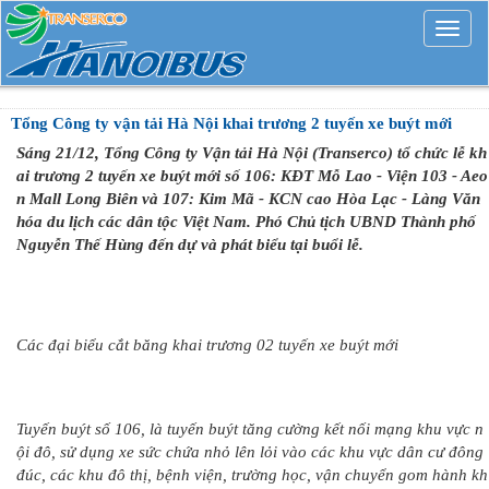
Mở
rộng
Tổng Công ty vận tải Hà Nội khai trương 2 tuyến xe buýt mới
Sáng 21/12, Tổng Công ty Vận tải Hà Nội (Transerco) tổ chức lễ kh
ai trương 2 tuyến xe buýt mới số 106: KĐT Mỗ Lao - Viện 103 - Aeo
n Mall Long Biên và 107: Kim Mã - KCN cao Hòa Lạc - Làng Văn
hóa du lịch các dân tộc Việt Nam. Phó Chủ tịch UBND Thành phố
Nguyễn Thế Hùng đến dự và phát biểu tại buổi lễ.
Các đại biểu cắt băng khai trương 02 tuyến xe buýt mới
Tuyến buýt số 106, là tuyến buýt tăng cường kết nối mạng khu vực n
ội đô, sử dụng xe sức chứa nhỏ lên lỏi vào các khu vực dân cư đông
đúc, các khu đô thị, bệnh viện, trường học, vận chuyển gom hành kh