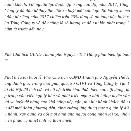
hành khách. Với nguồn lực được tập trung cao độ, năm 2017, Tổng
Công ty đã đầu tư thay thế 258 xe buýt mới các loại. Số lượng xe mớ
i đầu tư riêng năm 2017 chiếm trên 20% tổng số phương tiện buýt c
ủa Tổng Công ty và đây cũng là số lượng xe đầu tư lớn nhất trong 1
năm từ trước đến nay.
Phó Chủ tịch UBND Thành phố Nguyễn Thế Hùng phát biểu tại buổi
lễ
Phát biểu tại buổi lễ, Phó Chủ tịch UBND Thành phố Nguyễn Thế H
ùng đánh giá: Trong thời gian qua, Sở GTVT và Tổng Công ty Vận t
ải Hà Nội đã tích cực và nỗ lực triển khai thực hiện các nội dung, tậ
p trung vào việc hợp lý hóa và phát triển mạng lưới luồng tuyến vận
tải xe buýt để nâng cao khả năng tiếp cận, thu hút hành khách đầu t
ư đổi mới đoàn phương tiện, tăng cường ứng dụng trong quản lý điề
u hành, xây dựng và đổi mới hình ảnh người công nhân lái xe, nhân
viên phục vụ nhiệt tình và thân thiện.