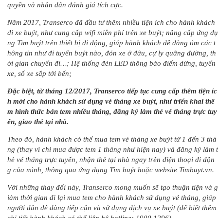
quyền và nhân dân đánh giá tích cực.
Năm 2017, Transerco đã đầu tư thêm nhiều tiện ích cho hành khách
đi xe buýt, như cung cấp wifi miễn phí trên xe buýt; nâng cấp ứng dụ
ng Tìm buýt trên thiết bị di động, giúp hành khách dễ dàng tìm các t
hông tin như đi tuyến buýt nào, đón xe ở đâu, cự ly quãng đường, th
ời gian chuyến đi…; Hệ thống đèn LED thông báo điểm dừng, tuyến
xe, số xe sắp tới bến;
Đặc biệt, từ tháng 12/2017, Transerco tiếp tục cung cấp thêm tiện íc
h mới cho hành khách sử dụng vé tháng xe buýt, như triển khai thê
m hình thức bán tem nhiều tháng, đăng ký làm thẻ vé tháng trực tuy
ến, giao thẻ tại nhà.
Theo đó, hành khách có thể mua tem vé tháng xe buýt từ 1 đến 3 thá
ng (thay vì chỉ mua được tem 1 tháng như hiện nay) và đăng ký làm t
hẻ vé tháng trực tuyến, nhận thẻ tại nhà ngay trên điện thoại di độn
g của mình, thông qua ứng dụng Tìm buýt hoặc website Timbuyt.vn.
Với những thay đổi này, Transerco mong muốn sẽ tạo thuận tiện và g
iảm thời gian đi lại mua tem cho hành khách sử dụng vé tháng, giúp
người dân dễ dàng tiếp cận và sử dụng dịch vụ xe buýt (để biết thêm