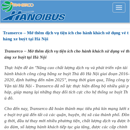
Mở
rộng
Transerco – Mở thêm dịch vụ tiện ích cho hành khách sử dụng vé t
háng xe buýt tại Hà Nội
Transerco – Mở thêm dịch vụ tiện ích cho hành khách sử dụng vé th
áng xe buýt tại Hà Nội
Thực hiện đề án "Nâng cao chất lượng dịch vụ và phát triển vận tải
hành khách công cộng bằng xe buýt Thủ đô Hà Nội giai đoạn 2016-
2020, định hướng đến năm 2025", trong thời gian qua, Tổng công ty
Vận tải Hà Nội - Transerco đã nỗ lực thực hiện đồng bộ nhiều giải p
háp, giúp mang lại những thay đổi tích cực cho hệ thống xe buýt Th
ủ đô.
Cho đến nay, Transerco đã hoàn thành mục tiêu phủ kín mạng lưới x
e buýt trợ giá đến tất cả các quận, huyện, thị xã của thành phố. Đồn
g thời, đầu tư thay mới nhiều phương tiện, chất lượng dịch vụ được b
ảo đảm, số lượng hành khách tiếp tục gia tăng, được các cấp chính