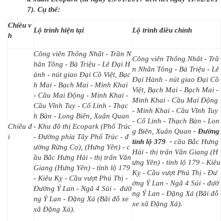
7)
.
Cụ thể
:
Chiều v
Lộ trình hiện tại
Lộ trình điều chỉnh
h
Công viên Thống Nhất - Trần N
Công viên Thống Nhất - Trầ
hân Tông - Bà Triệu - Lê Đại H
n Nhân Tông - Bà Triệu - Lê
ành - nút giao Đại Cồ Việt, Bạc
Đại Hành - nút giao Đại Cồ
h Mai - Bạch Mai - Minh Khai
Việt, Bạch Mai - Bạch Mai -
- Cầu Mai Động - Minh Khai -
Minh Khai - Cầu Mai Động
Cầu Vĩnh Tuy - Cổ Linh - Thạc
- Minh Khai - Cầu Vĩnh Tuy
h Bàn - Long Biên, Xuân Quan
- Cổ Linh - Thạch Bàn - Lon
Chiều đ
- Khu đô thị Ecopark (Phố Trúc
g Biên, Xuân Quan
- Đường
i
- Đường phía Tây Phố Trúc - đ
tỉnh lộ 379 -
cầu Bắc Hưng
ường Rừng Cọ), (Hưng Yên) - c
Hải - thị trấn Văn Giang (H
ầu Bắc Hưng Hải - thị trấn Văn
ưng Yên) - tỉnh lộ 179 - Kiêu
Giang (Hưng Yên) - tỉnh lộ 179
Kỵ - Cầu vượt Phú Thị - Đư
- Kiêu Kỵ - Cầu vượt Phú Thị -
ờng Ỷ Lan - Ngã 4 Sủi - đườ
Đường Ỷ Lan - Ngã 4 Sủi - đườ
ng Ỷ Lan - Đặng Xá (Bãi đỗ
ng Ỷ Lan - Đặng Xá (Bãi đỗ xe
xe xã Đặng Xá).
xã Đặng Xá).